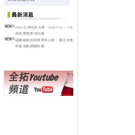
2026 亞洲生技大展 - 2026/7/16 ~ 7/19
南港展覽館1館4樓
碳纖維紙的熱傳導率分析：最佳化燃
料電池氣體擴散層