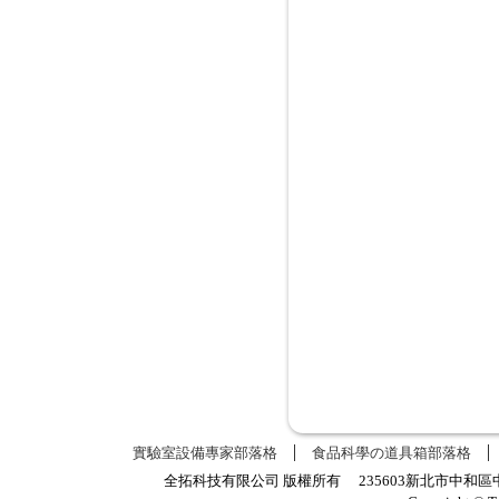
實驗室設備專家部落格
食品科學の道具箱部落格
全拓科技有限公司 版權所有 235603新北市中和區中正路