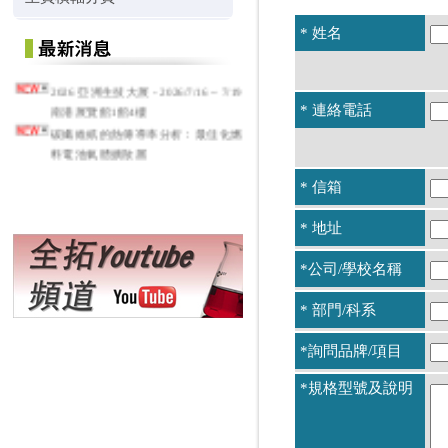
* 姓名
2026 亞洲生技大展 - 2026/7/16 ~ 7/19
南港展覽館1館4樓
* 連絡電話
碳纖維紙的熱傳導率分析：最佳化燃
料電池氣體擴散層
* 信箱
* 地址
*公司/學校名稱
* 部門/科系
*詢問品牌/項目
*規格型號及說明