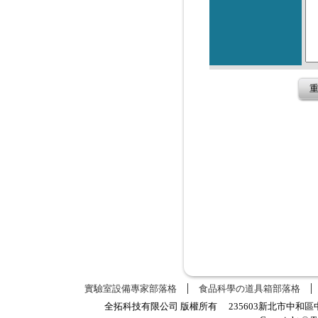
實驗室設備專家部落格
食品科學の道具箱部落格
全拓科技有限公司 版權所有 235603新北市中和區中正路