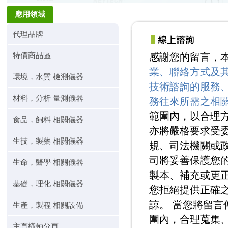
應用領域
代理品牌
特價商品區
感謝您的留言，
業、聯絡方式及
環境，水質 檢測儀器
技術諮詢的服務
材料，分析 量測儀器
務往來所需之相
範圍內，以合理
食品，飼料 相關儀器
亦將嚴格要求受
生技，製藥 相關儀器
規、司法機關或
司將妥善保護您
生命，醫學 相關儀器
製本、補充或更正
基礎，理化 相關儀器
您拒絕提供正確
諒。 當您將留
生產，製程 相關設備
圍內，合理蒐集
主頁橫軸分頁