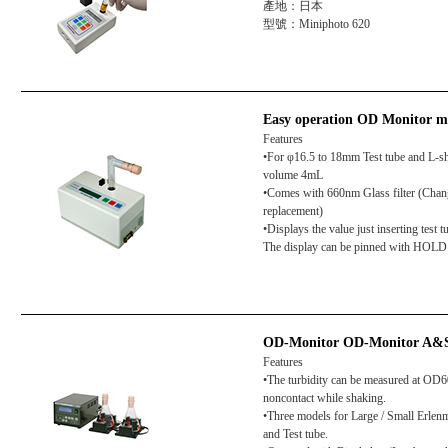
產地：日本
型號：Miniphoto 620
Easy operation OD Monitor m
Features
•For φ16.5 to 18mm Test tube and L-sh
volume 4mL
•Comes with 660nm Glass filter (Chan
replacement)
•Displays the value just inserting test t
The display can be pinned with HOLD
OD-Monitor OD-Monitor A
Features
•The turbidity can be measured at OD
noncontact while shaking.
•Three models for Large / Small Erlen
and Test tube.