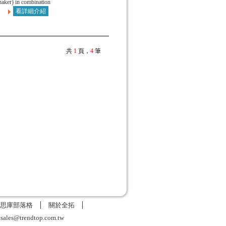
haker) in combination
看詳細介紹
共
1
頁，
4
筆
思庫部落格
關於全拓
6
sales@trendtop.com.tw