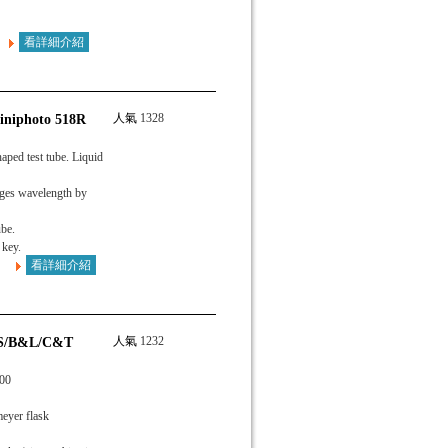
看詳細介紹
人氣
1328
iniphoto 518R
aped test tube. Liquid
ges wavelength by
ube.
 key.
看詳細介紹
人氣
1232
&S/B&L/C&T
600
meyer flask