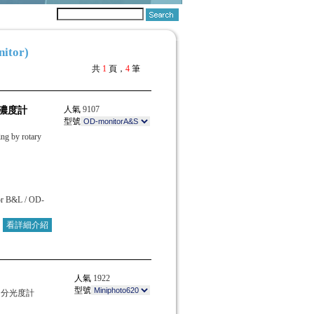
tor)
共
1
頁，
4
筆
人氣
9107
液濃度計
型號
ing by rotary
r B&L / OD-
看詳細介紹
人氣
1922
型號
/ 分光度計