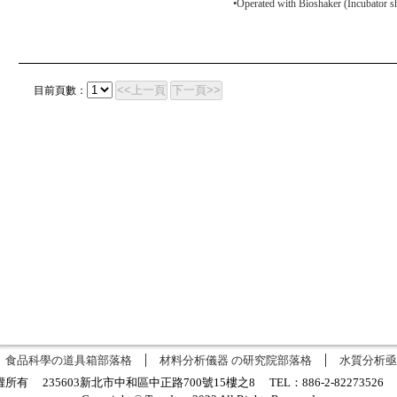
•Operated with Bioshaker (Incubator s
<<上一頁
下一頁>>
目前頁數：
食品科學の道具箱部落格
材料分析儀器 の研究院部落格
水質分析亟
有 235603新北市中和區中正路700號15樓之8 TEL：886-2-8227352