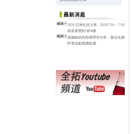
2026 亞洲生技大展 - 2026/7/16 ~ 7/19
南港展覽館1館4樓
碳纖維紙的熱傳導率分析：最佳化燃
料電池氣體擴散層