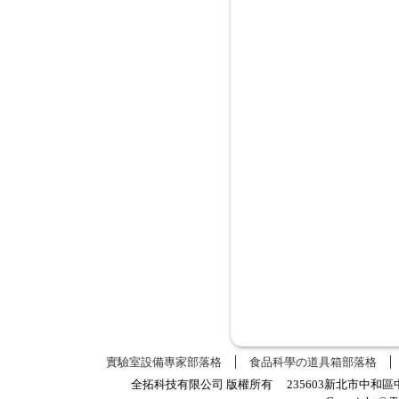
實驗室設備專家部落格
食品科學の道具箱部落格
全拓科技有限公司 版權所有 235603新北市中和區中正路