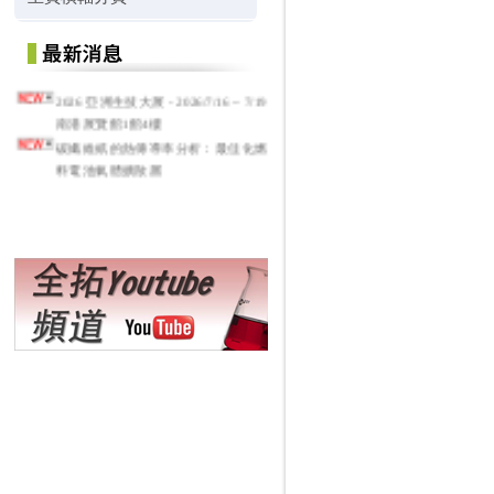
2026 亞洲生技大展 - 2026/7/16 ~ 7/19
南港展覽館1館4樓
碳纖維紙的熱傳導率分析：最佳化燃
料電池氣體擴散層