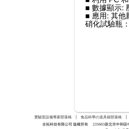
■ 數據顯示: 壓
■ 應用: 
硝化試驗瓶：A0
實驗室設備專家部落格
食品科學の道具箱部落格
全拓科技有限公司 版權所有 235603新北市中和區中正路