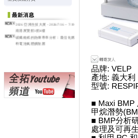
2026 亞洲生技大展 - 2026/7/16 ~ 7/19
南港展覽館1館4樓
碳纖維紙的熱傳導率分析：最佳化燃
料電池氣體擴散層
品牌: VELP
產地: 義大利
型號: RESPIR
■ Maxi 
甲烷潛勢(BM
■ BMP分
處理及可再
■ 利用 PC 