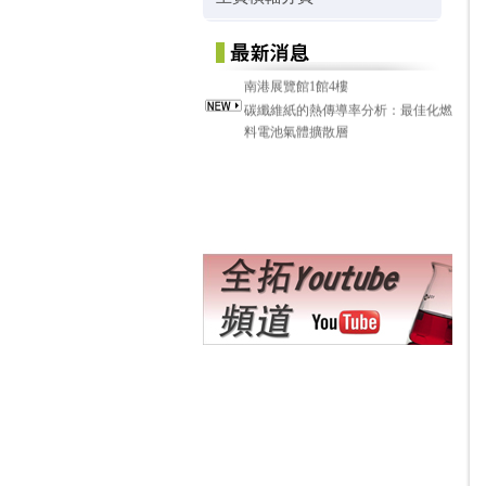
2026 亞洲生技大展 - 2026/7/16 ~ 7/19
南港展覽館1館4樓
碳纖維紙的熱傳導率分析：最佳化燃
料電池氣體擴散層