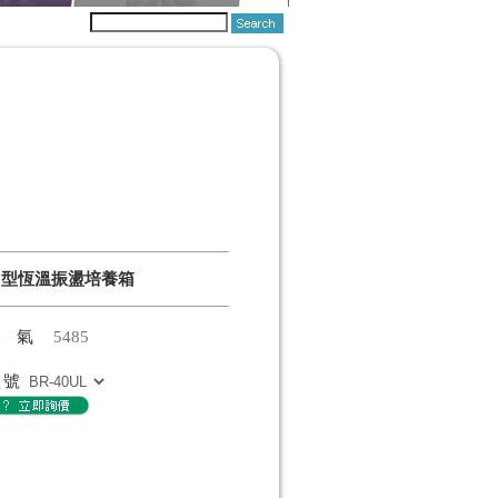
中型恆溫振盪培養箱
人氣
5485
型號