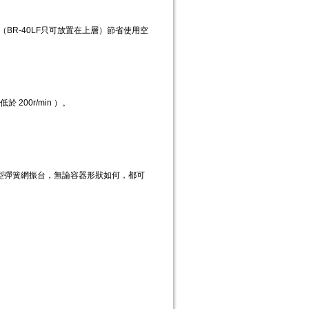
BR-40LF只可放置在上層）節省使用空
200r/min ）。
型彈簧網振台，無論容器形狀如何，都可