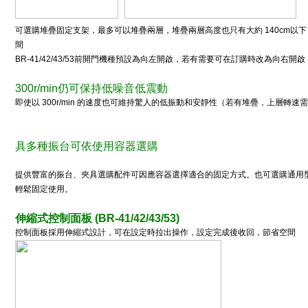
可選購堆疊固定支架，最多可以堆疊兩層，堆疊兩層高度也只有大約 140cm以下（
間
BR-41/42/43/53前開門機種預設為向左開啟，若有需要可在訂購時改為向右開啟
300r/min仍可保持低噪音低震動
即使以 300r/min 的速度也可維持驚人的低振動和安靜性（若有堆疊，上層轉速需低於 
具多種振台可依使用容器選購
提供豐富的振台、夾具選購配件可因應容器選擇適合的固定方式。也可選購通用
輕鬆固定使用。
伸縮式控制面板 (BR-41/42/43/53)
控制面板採用伸縮式設計，可在設定時拉出操作，設定完成後收回，節省空間