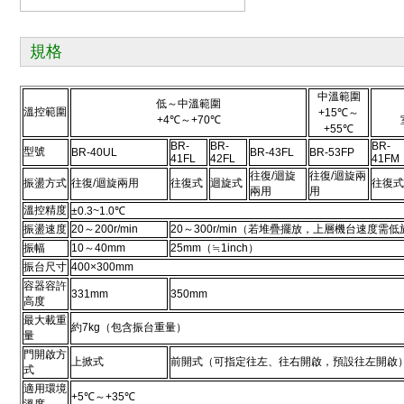
規格
中溫範圍
低～中溫範圍
溫控範圍
+15℃～
+4℃～+70℃
+55℃
BR-
BR-
BR-
型號
BR-40UL
BR-43FL
BR-53FP
41FL
42FL
41FM
往復/迴旋
往復/迴旋兩
振盪方式
往復/迴旋兩用
往復式
迴旋式
往復式
兩用
用
溫控精度
±0.3~1.0℃
振盪速度
20～200r/min
20～300r/min（若堆疊擺放，上層機台速度需低於2
振幅
10～40mm
25mm（≒1inch）
振台尺寸
400×300mm
容器容許
331mm
350mm
高度
最大載重
約7kg（包含振台重量）
量
門開啟方
上掀式
前開式（可指定往左、往右開啟，預設往左開啟
式
適用環境
+5℃～+35℃