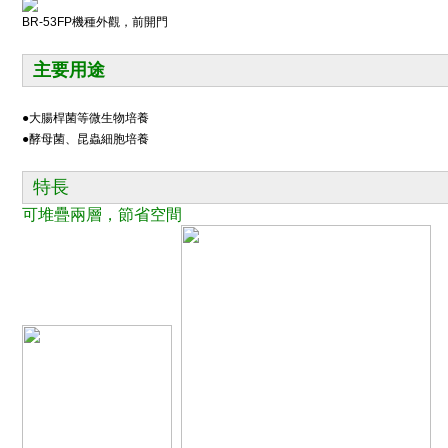
BR-53FP機種外觀，前開門
主要用途
●
大腸桿菌等微生物培養
●酵母菌、昆蟲細胞培養
特長
可堆疊兩層，節省空間