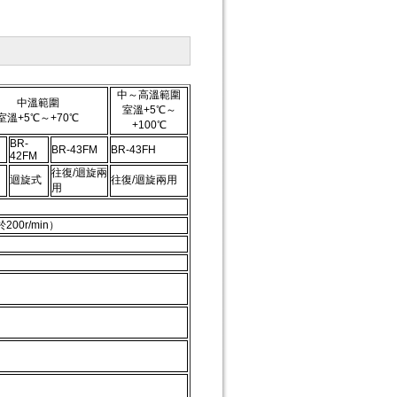
中～高溫範圍
中溫範圍
室溫+5℃～
室溫+5℃～+70℃
+100℃
BR-
BR-43FM
BR-43FH
42FM
往復/迴旋兩
迴旋式
往復/迴旋兩用
用
00r/min）
）