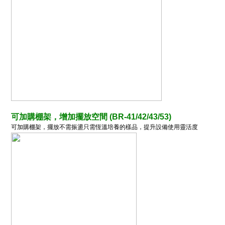
可加購棚架，增加擺放空間
(BR-41/42/43/53)
可加購棚架，擺放不需振盪只需恆溫培養的樣品，提升設備使用靈活度