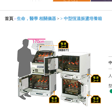
首頁
生命，醫學 相關儀器
>
中型恆溫振盪培養箱
>
>