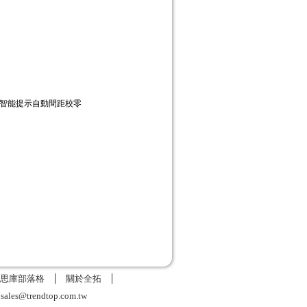
，智能提示自動間距校零
思庫部落格
關於全拓
6
sales@trendtop.com.tw