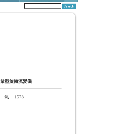
專業型旋轉流變儀
人氣
1578