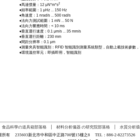
2
♦
馬達慣量：12 μN*m*s
♦
頻率範圍：1 μHz ... 150 Hz
♦
角速度：1 nrad/s ... 500 rad/s
♦
法向力測試範圍：1 mN ... 50 N
♦
法向力響應時間：< 10 ms
♦
垂直運行速度：0.1 μm/s ... 35 mm/s
♦
垂直運行距離：230 mm
♦
間距分辨率：0.1 μm
♦
測量夾具智能識別：RFID 智能識別測量系統類型，自動上載技術參數
♦
環境溫控單元：即插即用，智能識別
食品科學の道具箱部落格
材料分析儀器 の研究院部落格
水質分析亟
有 235603新北市中和區中正路700號15樓之8 TEL：886-2-8227352