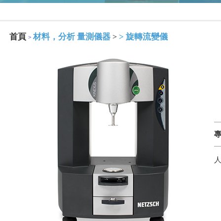
首頁
材料，分析 量測儀器
>
旋轉流變儀
>
>