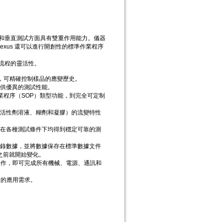
剪切和垂直測試方面具有雙重作用能力。儀器
xus 還可以進行開創性的標準作業程序
和流程的靈活性。
，可精確控制樣品的應變歷史。
供優異的測試性能。
準作業程序（SOP）類型功能，到完全可定制
活性劑溶液、糊劑和凝膠）的流變特性
在各種測試條件下均得到穩定可靠的測
錄數據，並將數據保存在標準數據文件
之前就開始變化。
操作，即可完成所有機械、電源、通訊和
泛的應用需求。