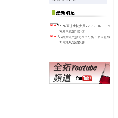
2026 亞洲生技大展 - 2026/7/16 ~ 7/19
南港展覽館1館4樓
碳纖維紙的熱傳導率分析：最佳化燃
料電池氣體擴散層