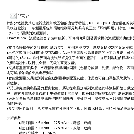
針對分散體及其它複雜流體和軟固體的流變學特性，Kinexus pro+ 流變儀在
為模組化設計，各測量系統和環境控制單元均具有真正的「即插即用」特性。Kine
（SOP）驅動的流變測試。
Kinexus pro+ 流變儀結合了技術創新，可為研究和開發需求提供流變測試功能
♦
支持流變操作的各種模式–應力控制、剪切速率控制、應變振幅控制的振蕩模式
♦
出色的縱向行程和間距控制功能，以及快速響應和高度靈敏的正向力系統，可提
♦
獨特的 rSpace 軟件界面為測試設置提供了全面的靈活性 - 從序列驅動的標
的測試設計，以提供全新、高級的研究功能。
♦
夾具類型豐富多樣，各種複雜流體和軟固體（包括分散體、乳液、聚合物、表面
均可選擇合適的夾具進行測試。
♦
智能化測量夾具識別與全自動測量參數配置功能，使用者可自由調整系統狀態，
試數據。
♦
可記錄完整的樣品受力歷史數據。系統從樣品加載到流變儀的時刻起開始自動記
中，這對可靠地測量複雜非牛頓流體非常重要，因為此類樣品的流變行為在測量
♦
適用於各種溫度和環境條件控制的獨特的「即插即用」溫控單元 – 只需簡單的
流體連接。
♦
多功能附件設計 – 溫控單元帶有可更換的下板。性價比極高，同時可滿足更廣
技術參數
♦
扭矩範圍：5 nNm ... 225 mNm（穩態，連續）
♦
扭矩範圍：1 nNm ... 225 mNm（振蕩，連續）
♦
扭矩分辨率：0.1 nNm