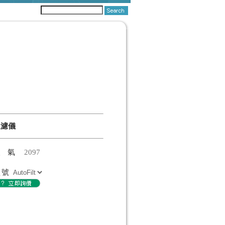
過濾儀
人氣
2097
型號