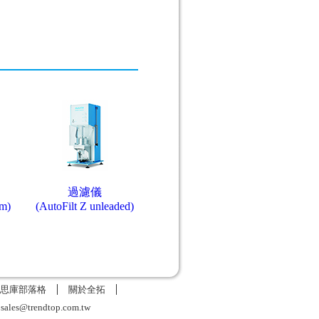
過濾儀
em)
(AutoFilt Z unleaded)
思庫部落格
關於全拓
6
sales@trendtop.com.tw