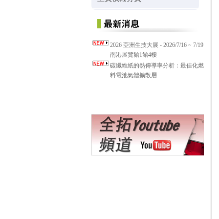
2026 亞洲生技大展 - 2026/7/16 ~ 7/19
南港展覽館1館4樓
碳纖維紙的熱傳導率分析：最佳化燃
料電池氣體擴散層