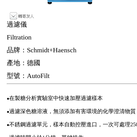
過濾儀
Filtration
品牌：Schmidt+Haensch
產地：德國
型號：AutoFilt
在製糖分析實驗室中快速加壓過濾樣本
●
過濾深色糖溶液，無須添加有害環境的化學澄清物質
●
不銹鋼過濾單元，樣本自動控壓進口，一次可處理250
●