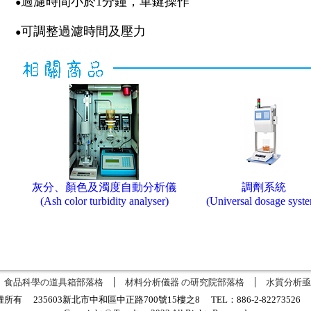
過濾時間小於1分鐘，單鍵操作
●
可調整過濾時間及壓力
●
灰分、顏色及濁度自動分析儀
調劑系統
(Ash color turbidity analyser)
(Universal dosage syst
KEYWORD關鍵字:
Schmidt+Haensch,AutoFilt,過濾儀,Filtration,製糖分析,過濾樣本,過濾溶液,過濾液體
食品科學の道具箱部落格
材料分析儀器 の研究院部落格
水質分析亟
有 235603新北市中和區中正路700號15樓之8 TEL：886-2-8227352