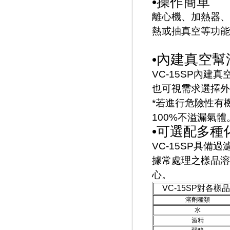
•操作簡單
離心機、加熱器、
熱或抽真空等功能
內建真空幫
•
VC-15SP內建
也可視需求選擇外
*若進行危險性有
100%不溢漏氣體
•可選配多種
VC-15SP具
據常處理之樣品溶
心。
VC-15SP對各
溶劑種類
水
酒精