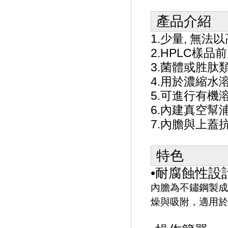
產品介紹
1.少量, 無
2.HPLC樣品
3.菌體或胜肽
4.用於濃縮水
5.可進行有機
6.內建真空幫
7.內膽與上蓋
特色
•耐腐蝕性設
內膽為不鏽鋼製成
燥與吸附，適用於