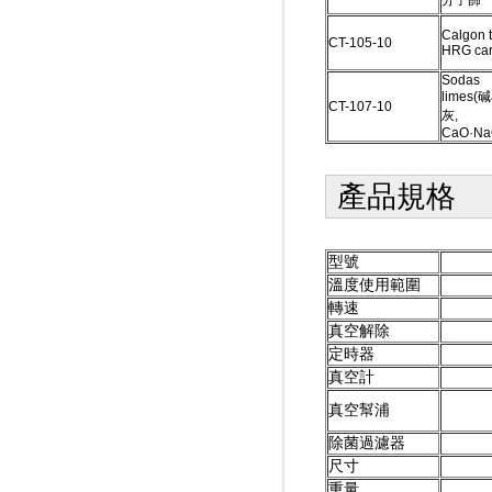
分子篩
Calgon 
CT-105-10
HRG ca
Sodas
limes(
CT-107-10
灰,
CaO·Na
產品規格
型號
溫度使用範圍
轉速
真空解除
定時器
真空計
真空幫浦
除菌過濾器
尺寸
重量