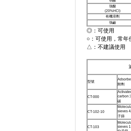
弱酸
強酸
(20%HCl)
有機溶劑
強鹼
◎：可使用
○：可使用，常年
△：不建議使用
Adsorb
型號
附劑
Activate
carbon
CT-000
碳
Molecul
sieves 
CT-102-10
子篩
Molecul
sieves 
CT-103