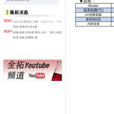
★規格：
Model
溫度範圍(
℃)
pH測量範圍
液接面材質
2026 亞洲生技大展 - 2026/7/16 ~ 7/19
內部溶液
南港展覽館1館4樓
碳纖維紙的熱傳導率分析：最佳化燃
料電池氣體擴散層