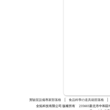
實驗室設備專家部落格
食品科學の道具箱部落格
全拓科技有限公司 版權所有 235603新北市中和區中正路