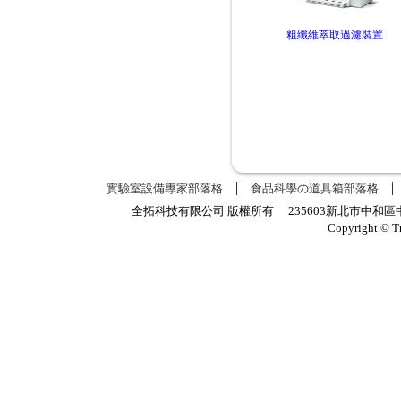
粗纖維萃取過濾裝置
膳食纖維
KEYWORD關鍵字:
Analyzers,CSF6,GD
實驗室設備專家部落格
食品科學の道具箱部落格
全拓科技有限公司 版權所有 235603新北市中和區中正路
Copyright © T