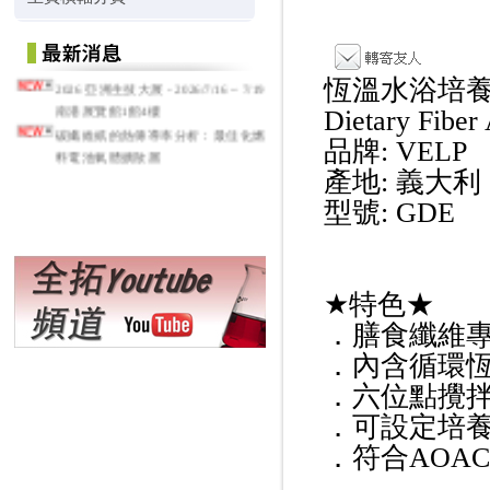
2026 亞洲生技大展 - 2026/7/16 ~ 7/19
恆溫水浴培
南港展覽館1館4樓
Dietary Fiber
碳纖維紙的熱傳導率分析：最佳化燃
品牌: VELP
料電池氣體擴散層
產地: 義大利
型號: GDE
★
特色
★
．膳食纖維
．內含循環
．六位點攪
．可設定培
．符合AOA