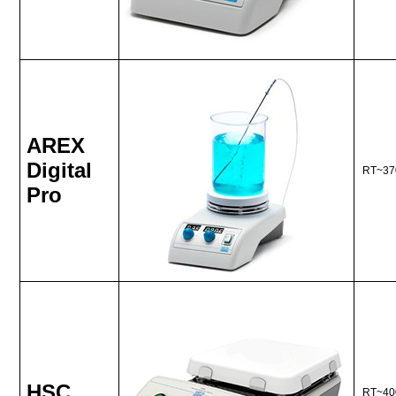
AREX
Digital
RT~37
Pro
HSC
RT~40