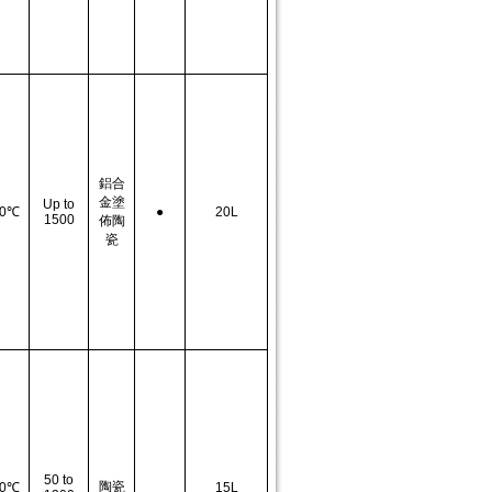
鋁合
金塗
Up to
0
℃
●
20L
1500
佈陶
瓷
50 to
陶瓷
0
℃
15L