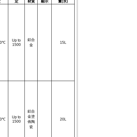
定
定
材質
顯示
量(水)
鋁合
Up to
0
℃
15L
1500
金
鋁合
金塗
Up to
0
℃
20L
1500
佈陶
瓷