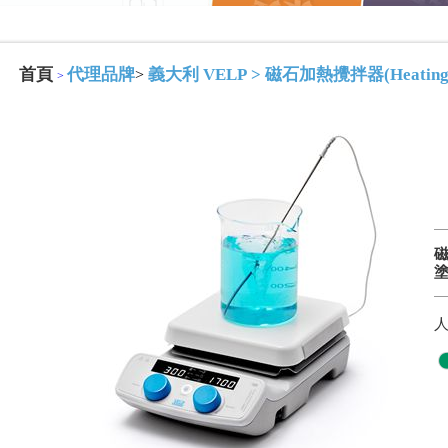
首頁
代理品牌
義大利 VELP
>
磁石加熱攪拌器(Heating Mag
>
>
磁
塗