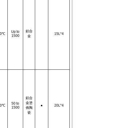
鋁合
Up to
0
℃
15L*4
1500
金
鋁合
金塗
50 to
0
℃
●
20L*4
1500
佈陶
瓷