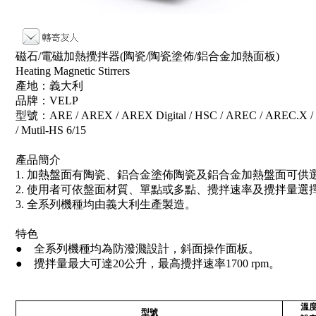
磁石/電磁加熱攪拌器(陶瓷/陶瓷塗佈/鋁合金加熱面板)
Heating Magnetic Stirrers
產地：義大利
品牌：VELP
型號：ARE / AREX / AREX Digital / HSC / AREC / AREC.X / A
/ Mutil-HS 6/15
產品簡介
1. 加熱盤面有陶瓷、鋁合金塗佈陶瓷及鋁合金加熱盤面可供
2. 使用者可依盤面材質、單點或多點、攪拌速率及攪拌量選
3. 全系列機種均由義大利生產製造。
特色
● 全系列機種均為防潑濺設計，斜面操作面板。
● 攪拌量最大可達20公升，最高攪拌速率1700 rpm。
溫
型號