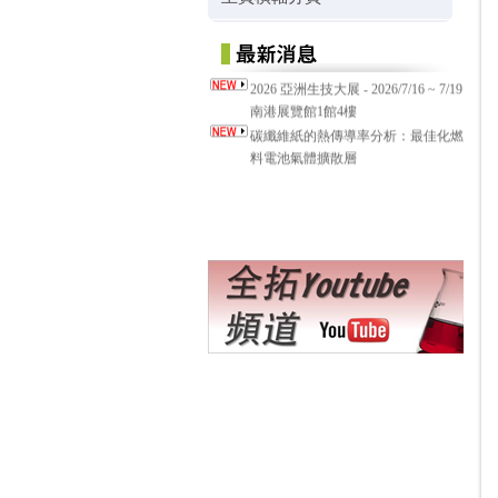
2026 亞洲生技大展 - 2026/7/16 ~ 7/19
南港展覽館1館4樓
碳纖維紙的熱傳導率分析：最佳化燃
料電池氣體擴散層