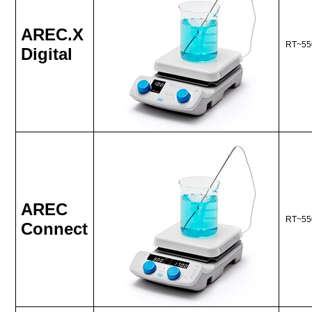
AREC.X
RT~55
Digital
AREC
RT~55
Connect