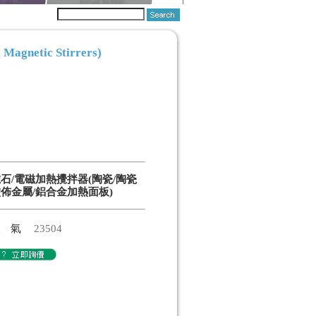
netic Stirrers)
石/電磁加熱攪拌器(陶瓷/陶瓷
佈金屬/鋁合金加熱面板)
人氣
23504