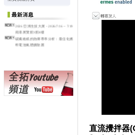
2026 亞洲生技大展 - 2026/7/16 ~ 7/19
南港展覽館1館4樓
碳纖維紙的熱傳導率分析：最佳化燃
料電池氣體擴散層
直流攪拌器(O