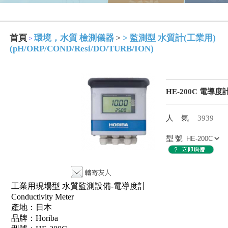
首頁
環境，水質 檢測儀器
>
監測型 水質計(工業用)
>
>
(pH/ORP/COND/Resi/DO/TURB/ION)
HE-200C 電導度
人氣
3939
型號
工業用現場型 水質監測設備-電導度計
Conductivity Meter
產地：日本
品牌：Horiba