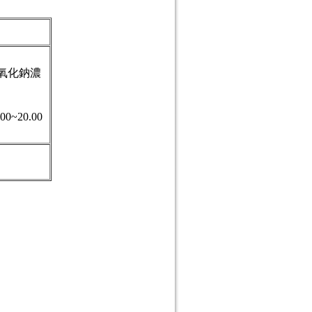
氫氧化鈉濃
0~20.00