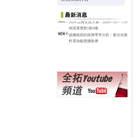
2026 亞洲生技大展 - 2026/7/16 ~ 7/19
南港展覽館1館4樓
碳纖維紙的熱傳導率分析：最佳化燃
料電池氣體擴散層