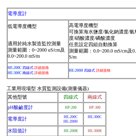
電導度計
高電導度機型
低電導度機型
可換算海水鹽度/氯化鈉濃度/
度/硝酸濃度/磷酸濃度
適用於純水製造監控測量
任意設定四組自動換算
測量範圍：0~2000 uS/cm及
測量範圍：0.0~200.0 mS/cm及0.0
0.0~200.0 mS/m
S/m
HE-200C
四線式
詳細規格
HE-200H
四線式
詳細規格
HE-300C
兩線式
詳細規格
工業用現場型 水質監測設備(測量儀器)
其他型號
四線式
兩線式
pH酸鹼度計
HP-200
HP-300
HE-200C
HE-300C
電導度計
HE-200H
水阻值計
HE-200R
HE-300R