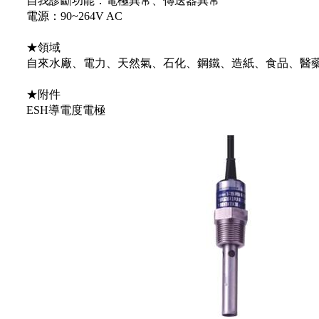
自我診斷功能：電極異常、傳送器異常
電源：90~264V AC
★領域
自來水廠、電力、天然氣、石化、鋼鐵、造紙、食品、醫
★附件
ESH導電度電極