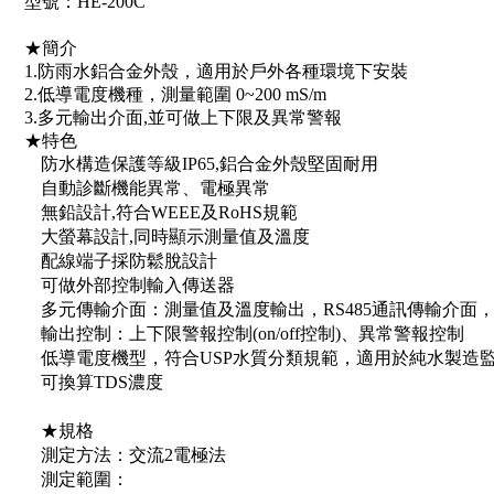
型號：HE-200C
★簡介
1.防雨水鋁合金外殼，適用於戶外各種環境下安裝
2.低導電度機種，測量範圍 0~200 mS/m
3.多元輸出介面,並可做上下限及異常警報
★特色
防水構造保護等級IP65,鋁合金外殼堅固耐用
自動診斷機能異常、電極異常
無鉛設計,符合WEEE及RoHS規範
大螢幕設計,同時顯示測量值及溫度
配線端子採防鬆脫設計
可做外部控制輸入傳送器
多元傳輸介面：測量值及溫度輸出，RS485通訊傳輸介面
輸出控制：上下限警報控制(on/off控制)、異常警報控制
低導電度機型，符合USP水質分類規範，適用於純水製造
可換算TDS濃度
★規格
測定方法：交流2電極法
測定範圍：