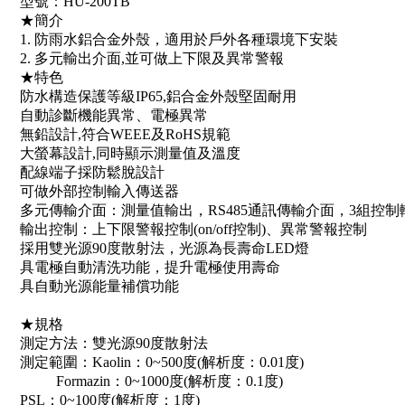
型號：HU-200TB
★簡介
1. 防雨水鋁合金外殼，適用於戶外各種環境下安裝
2. 多元輸出介面,並可做上下限及異常警報
★特色
防水構造保護等級IP65,鋁合金外殼堅固耐用
自動診斷機能異常、電極異常
無鉛設計,符合WEEE及RoHS規範
大螢幕設計,同時顯示測量值及溫度
配線端子採防鬆脫設計
可做外部控制輸入傳送器
多元傳輸介面：測量值輸出，RS485通訊傳輸介面，3組控制
輸出控制：上下限警報控制(on/off控制)、異常警報控制
採用雙光源90度散射法，光源為長壽命LED燈
具電極自動清洗功能，提升電極使用壽命
具自動光源能量補償功能
★規格
測定方法：雙光源90度散射法
測定範圍：Kaolin：0~500度(解析度：0.01度)
Formazin：0~1000度(解析度：0.1度)
PSL：0~100度(解析度：1度)