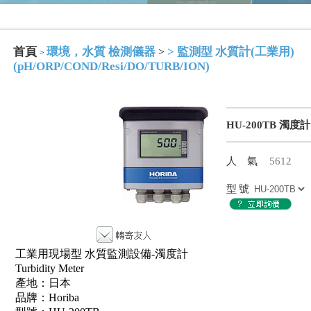
首頁
環境，水質 檢測儀器
>
監測型 水質計(工業用)
>
>
(pH/ORP/COND/Resi/DO/TURB/ION)
HU-200TB 濁度計
人氣
5612
型號
工業用現場型 水質監測設備-濁度計
Turbidity Meter
產地：日本
品牌：Horiba