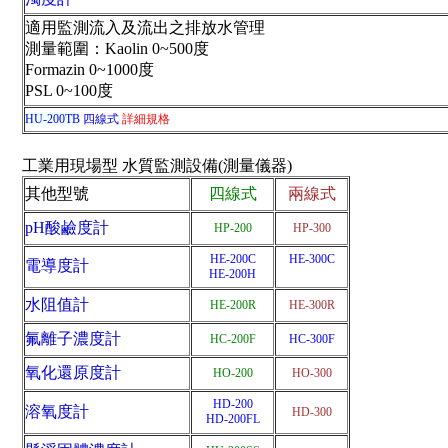
適用監測流入及流出之排放水管理
測量範圍：Kaolin 0~500度
Formazin 0~1000度
PSL 0~100度
HU-200TB
四線式
詳細規格
工業用現場型 水質監測設備(測量儀器)
其他型號
四線式
兩線式
pH酸鹼度計
HP-200
HP-300
HE-200C
HE-300C
電導度計
HE-200H
水阻值計
HE-200R
HE-300R
氟離子濃度計
HC-200F
HC-300F
氧化還原度計
HO-200
HO-300
HD-200
溶氧度計
HD-300
HD-200FL