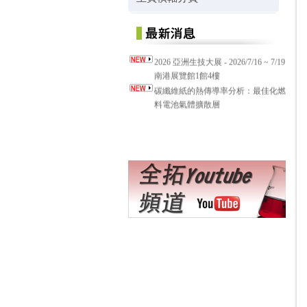
2026 亞洲生技大展 - 2026/7/16 ~ 7/19
南港展覽館1館4樓
碳纖維紙的熱傳導率分析：最佳化燃
料電池氣體擴散層