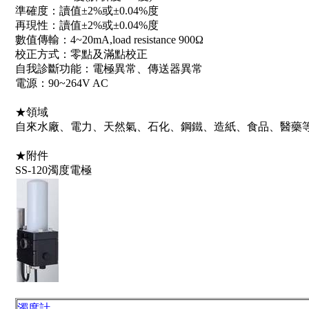
準確度：讀值±2%或±0.04%度
再現性：讀值±2%或±0.04%度
數值傳輸：4~20mA,load resistance 900Ω
校正方式：零點及滿點校正
自我診斷功能：電極異常、傳送器異常
電源：90~264V AC
★領域
自來水廠、電力、天然氣、石化、鋼鐵、造紙、食品、醫藥
★附件
SS-120濁度電極
濁度計