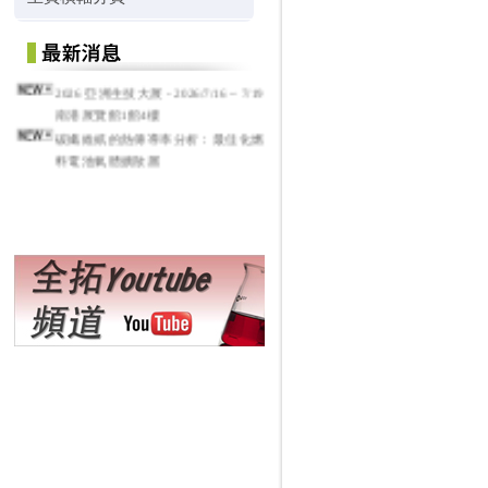
2026 亞洲生技大展 - 2026/7/16 ~ 7/19
南港展覽館1館4樓
碳纖維紙的熱傳導率分析：最佳化燃
料電池氣體擴散層