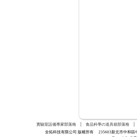
實驗室設備專家部落格
食品科學の道具箱部落格
全拓科技有限公司 版權所有 235603新北市中和區中正路