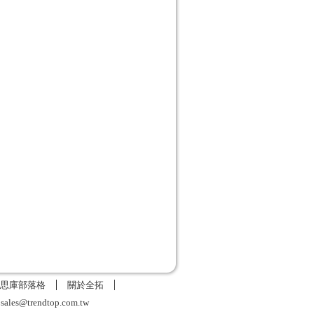
思庫部落格
關於全拓
6
sales@trendtop.com.tw