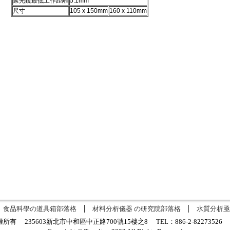
聚光鏡最低工作距離
5.1mm
尺寸
105 x 150mm
160 x 110mm
食品科學の道具箱部落格
材料分析儀器 の研究院部落格
水質分析亟
有 235603新北市中和區中正路700號15樓之8 TEL：886-2-8227352