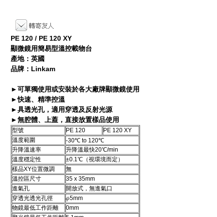
PE 120 / PE 120 XY
顯微鏡用簡易型溫控載物台
產地：英國
品牌：Linkam
►可單獨使用或安裝於各大廠牌顯微鏡使用
►快速、精準控溫
►具透光孔，適用穿透及反射光源
►無腔體、上蓋，直接放置樣品使用
型號
PE 120
PE 120 XY
溫度範圍
-30℃ to 120℃
升降溫速率
升降溫最快20℃/min
溫度穩定性
±0.1℃（視環境而定）
樣品XY位置微調
無
溫控區尺寸
35 x 35mm
進氣孔
開放式，無進氣口
穿透光透光孔徑
𝜙5mm
物鏡最低工作距離
0mm