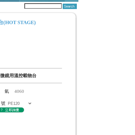
OT STAGE)
顯微鏡用溫控載物台
人氣
4060
型號