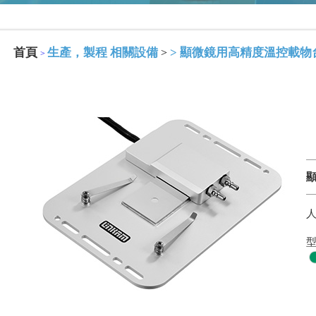
首頁
生產，製程 相關設備
>
顯微鏡用高精度溫控載物台(H
>
>