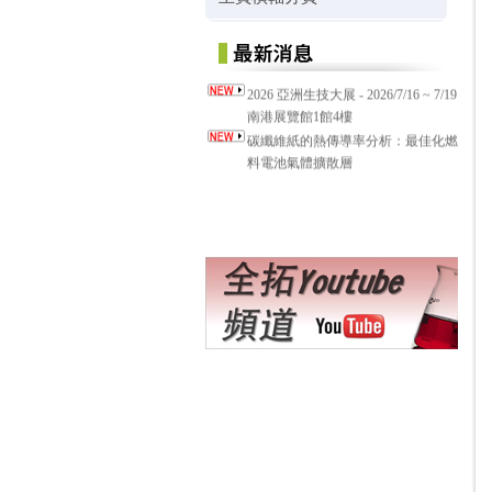
2026 亞洲生技大展 - 2026/7/16 ~ 7/19
南港展覽館1館4樓
碳纖維紙的熱傳導率分析：最佳化燃
料電池氣體擴散層