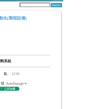
動化(製程設備)
調劑系統
人氣
2230
型號