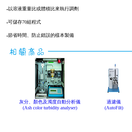
以溶液重量比或體積比來執行調劑
●
可儲存70組程式
●
節省時間、防止錯誤的樣本製備
●
灰分、顏色及濁度自動分析儀
過濾儀
(Ash color turbidity analyser)
(AutoFilt)
KEYWORD關鍵字:
Universal dosage system,Schmidt+Haensch,AutoDosage,稀釋液體,調劑