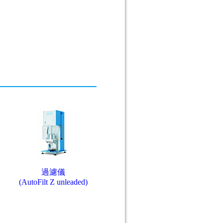
過濾儀
(AutoFilt Z unleaded)