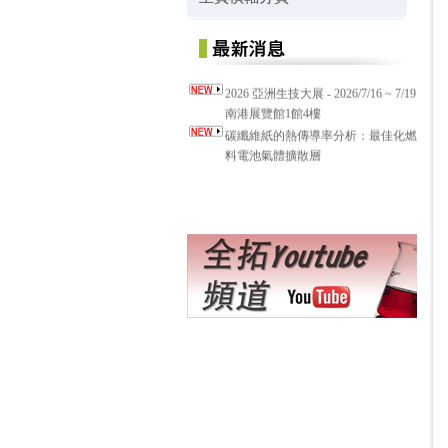
2026 亞洲生技大展 - 2026/7/16 ~ 7/19
南港展覽館1館4樓
碳纖維紙的熱傳導率分析：最佳化燃
料電池氣體擴散層