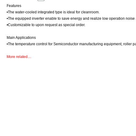
Features
•The water-cooled integrated type is ideal for cleanroom.
•The equipped inverter enable to save energy and realize low operation noise
•Customizable to upon request as special order.
Main Applications
•The temperature control for Semiconductor manufacturing equipment, roller par
More related
....