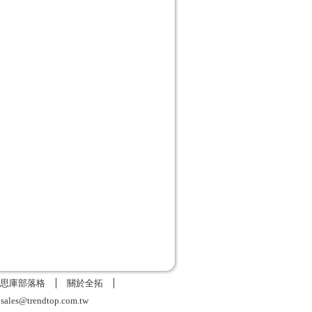
思庫部落格
關於全拓
6
sales@trendtop.com.tw