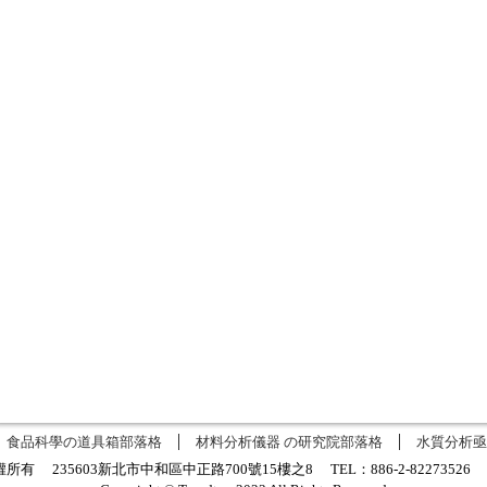
食品科學の道具箱部落格
材料分析儀器 の研究院部落格
水質分析亟
有 235603新北市中和區中正路700號15樓之8 TEL：886-2-8227352