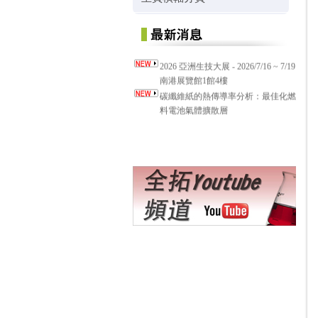
2026 亞洲生技大展 - 2026/7/16 ~ 7/19
南港展覽館1館4樓
碳纖維紙的熱傳導率分析：最佳化燃
料電池氣體擴散層