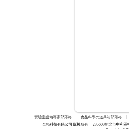
實驗室設備專家部落格
食品科學の道具箱部落格
全拓科技有限公司 版權所有 235603新北市中和區中正路