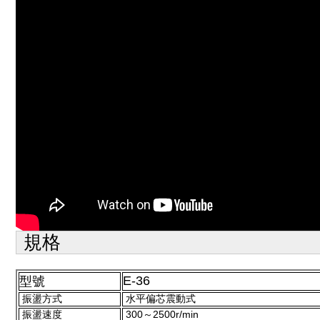
規格
E-36
型號
振盪方式
水平偏芯震動式
振盪速度
300～2500r/min