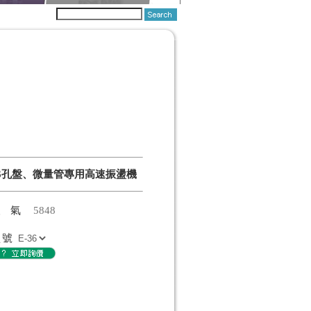
6孔盤、微量管專用高速振盪機
人氣
5848
型號