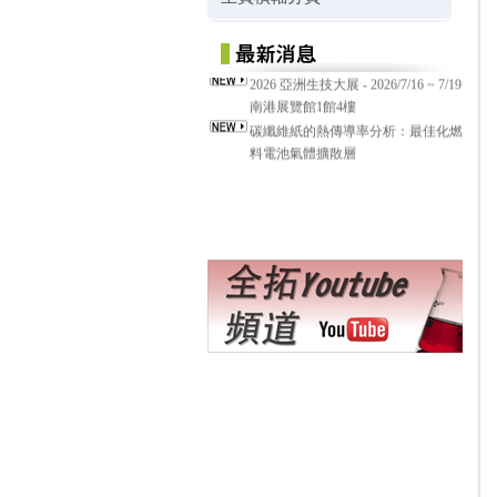
2026 亞洲生技大展 - 2026/7/16 ~ 7/19
南港展覽館1館4樓
碳纖維紙的熱傳導率分析：最佳化燃
料電池氣體擴散層