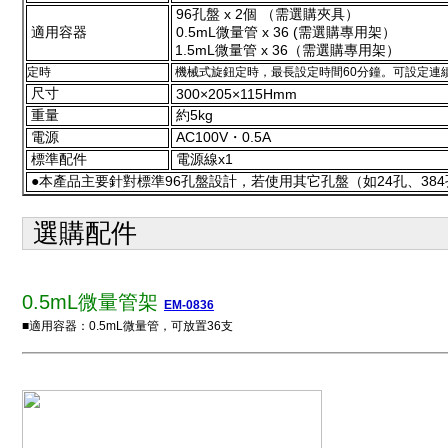
96孔盤 x 2個 （需選購夾具）
適用容器
0.5mL微量管 x 36 (需選購專用架）
1.5mL微量管 x 36（需選購專用架）
定時
機械式旋鈕定時，最長設定時間60分鐘。可設定連
尺寸
300×205×115Hmm
重量
約5kg
電源
AC100V・0.5A
標準配件
電源線x1
●本產品主要針對標準96孔盤設計，若使用其它孔盤（如24孔、38
選購配件
0.5mL微量管架
EM-0836
■適用容器：0.5mL微量管，可放置36支