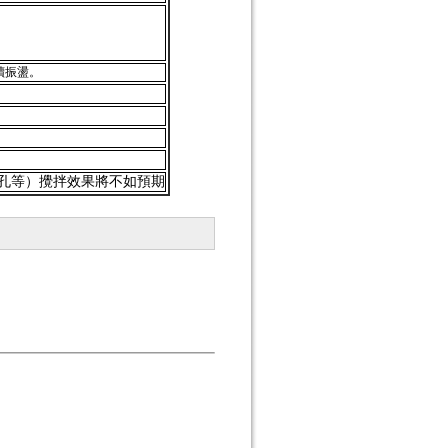
續振盪。
4孔等）攪拌效果將不如預期