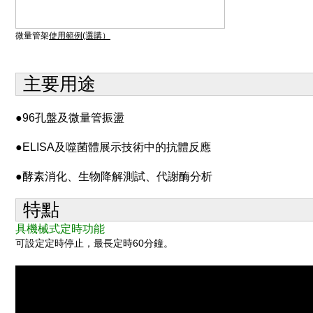
微量管架
使用範例(選購）
主要用途
●
96孔盤及微量管振盪
●
ELISA及噬菌體展示技術中的抗體反應
●酵素消化、生物降解測試、代謝酶分析
特點
具機械式定時功能
可設定定時停止，最長定時60分鐘。