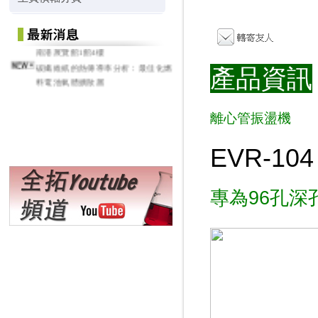
2026 亞洲生技大展 - 2026/7/16 ~ 7/19
南港展覽館1館4樓
碳纖維紙的熱傳導率分析：最佳化燃
產品資訊
料電池氣體擴散層
離心管振盪機
EVR-104
專為96孔