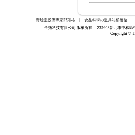
實驗室設備專家部落格
食品科學の道具箱部落格
全拓科技有限公司 版權所有 235603新北市中和區中正路
Copyright © T