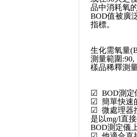
品中消耗氧
BOD值被廣
指標。
生化需氧量(BOD)
測量範圍:90, 
樣品稀釋測量
☑ BOD測
☑ 簡單快速
☑ 微處理器
是以mg/l
BOD測定儀
☑ 他適合直