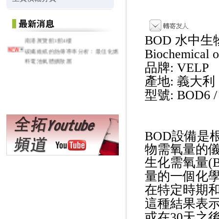
2026 亞洲生技大展 - 2026/7/16 ~ 7/19
南港展覽館1館4樓
BOD 水中
碳纖維紙的熱傳導率分析：最佳化燃
Biochemical 
料電池氣體擴散層
品牌: VELP
產地: 義大利
型號: BOD6 /
BOD設備是
物需氧量的
生化需氧量(
量的一個化
在特定時期
這種結果表示為
或在30天之後