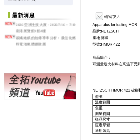
2026 亞洲生技大展 - 2026/7/16 ~ 7/19
Apparatus for testing MOR
南港展覽館1館4樓
品牌:NETZSCH
碳纖維紙的熱傳導率分析：最佳化燃
產地:德國
料電池氣體擴散層
型號:HMOR 422
商品簡介：
可測量耐火材料在高溫下受
NETZSCH HMOR 422
破裂
型號
溫度範圍
負重
測量範圍
樣品尺寸
恆定形變
適用氣氛