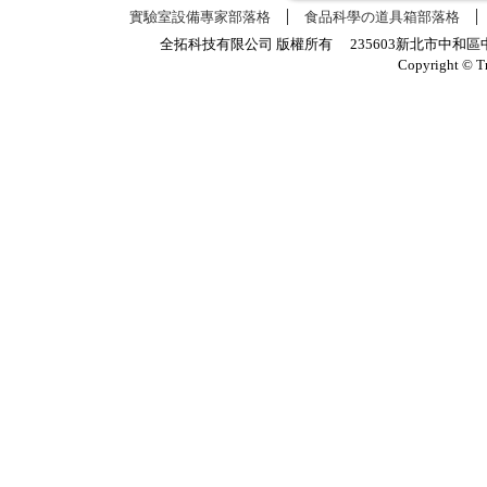
實驗室設備專家部落格
食品科學の道具箱部落格
全拓科技有限公司 版權所有 235603新北市中和區中正路
Copyright © T