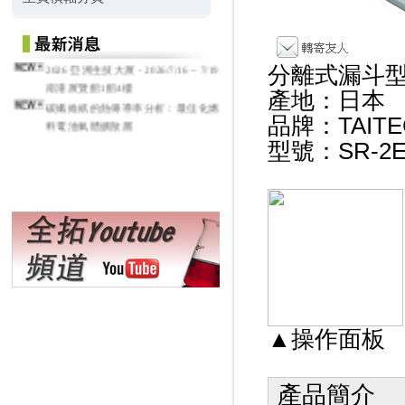
2026 亞洲生技大展 - 2026/7/16 ~ 7/19
分離式漏斗
南港展覽館1館4樓
產地：日本
碳纖維紙的熱傳導率分析：最佳化燃
料電池氣體擴散層
品牌：TAITE
型號：SR-2E
▲操作面板
產品簡介