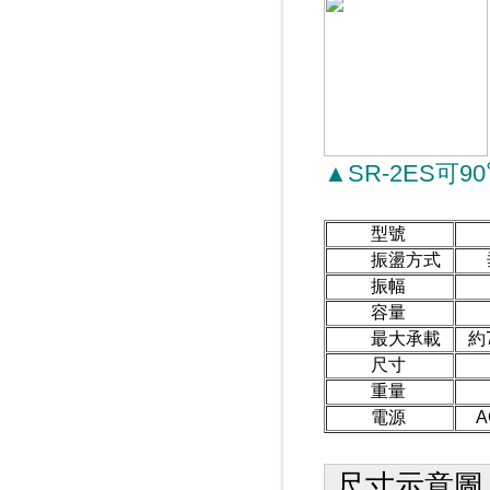
▲SR-2ES可90
型號
振盪方式
振幅
容量
最大承載
約
尺寸
重量
電源
A
尺寸示意圖