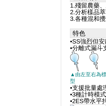
1.殘留農藥
2.分析樣品
3.各種混和
特色
•
SS強烈但
•
分離式漏斗
▲由左至右為
型
•支援批量處
•3種計時模
•2ES帶水平