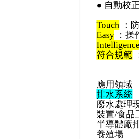
● 自動校
Touch
：防
Easy
：操
Intelligenc
符合規範
：
應用領域
排水系統
廢水處理現
裝置/食品
半導體廠排
養殖場