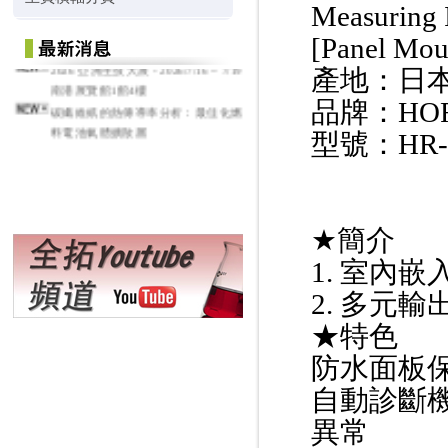
Measuring 
[Panel Mou
2026 亞洲生技大展 - 2026/7/16 ~ 7/19
產地：日
南港展覽館1館4樓
碳纖維紙的熱傳導率分析：最佳化燃
品牌：HOR
料電池氣體擴散層
型號：HR-
★簡介
1. 室內
2. 多元
★特色
防水面板保
自動診斷
異常