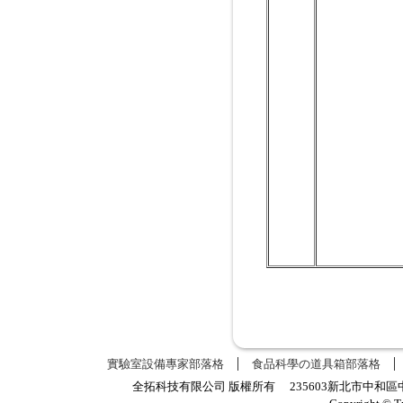
實驗室設備專家部落格
食品科學の道具箱部落格
全拓科技有限公司 版權所有 235603新北市中和區中正路