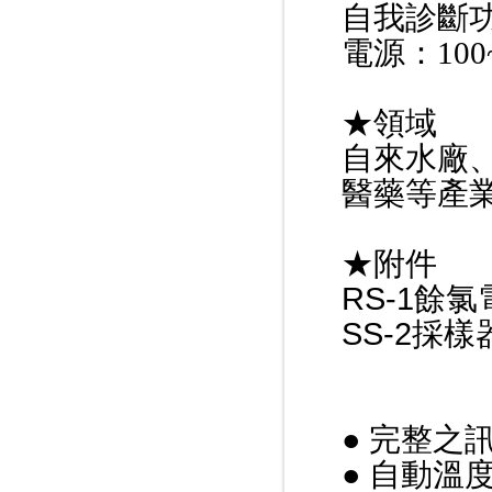
自我診斷
電源：100~
★領域
自來水廠
醫藥等產
★附件
RS-1餘氯
SS-2採樣
● 完整之
● 自動溫