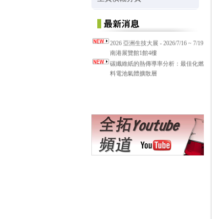
2026 亞洲生技大展 - 2026/7/16 ~ 7/19
南港展覽館1館4樓
碳纖維紙的熱傳導率分析：最佳化燃
料電池氣體擴散層