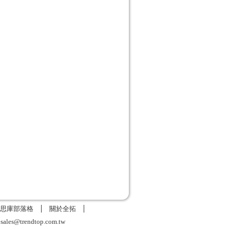
思庫部落格
關於全拓
6
sales@trendtop.com.tw