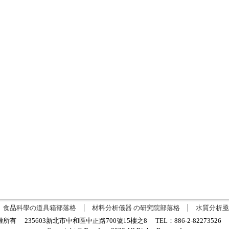
食品科學の道具箱部落格
材料分析儀器 の研究院部落格
水質分析亟
有 235603新北市中和區中正路700號15樓之8 TEL：886-2-8227352