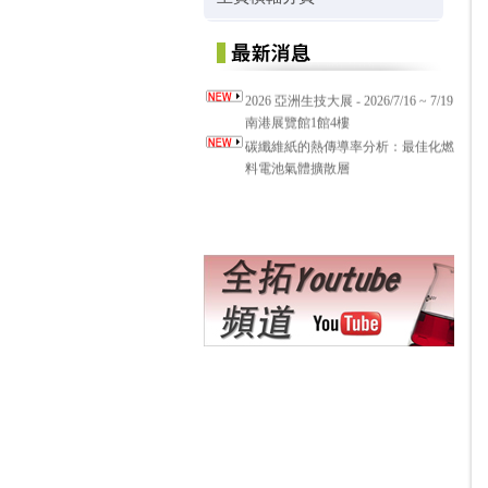
2026 亞洲生技大展 - 2026/7/16 ~ 7/19
南港展覽館1館4樓
碳纖維紙的熱傳導率分析：最佳化燃
料電池氣體擴散層