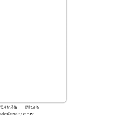
思庫部落格
關於全拓
6
sales@trendtop.com.tw