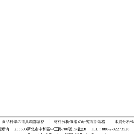
食品科學の道具箱部落格
材料分析儀器 の研究院部落格
水質分析亟
有 235603新北市中和區中正路700號15樓之8 TEL：886-2-8227352